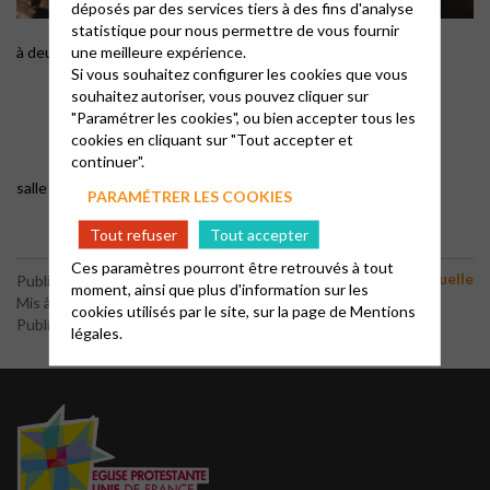
déposés par des services tiers à des fins d'analyse
statistique pour nous permettre de vous fournir
une meilleure expérience.
à deux, à trois à quatre ou plus ; à haute voix ou non…
Si vous souhaitez configurer les cookies que vous
souhaitez autoriser, vous pouvez cliquer sur
"Paramétrer les cookies", ou bien accepter tous les
cookies en cliquant sur "Tout accepter et
continuer".
salle Jolibois 20 rue Fonvieille au temple
PARAMÉTRER LES COOKIES
Tout refuser
Tout accepter
Ces paramètres pourront être retrouvés à tout
Vie spirituelle
Publié le 9 juillet 2018
moment, ainsi que plus d'information sur les
Mis à jour le 11 novembre 2022
cookies utilisés par le site, sur la page de
Mentions
Publié par le webmaster
légales.