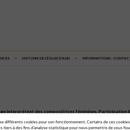
ENCES
HISTOIRE DE L’ÉGLISE D’ALBI
INFORMATIONS – CONTAC
ge interprètent des compositrices féminines. Participation lib
lise différents cookies pour son fonctionnement. Certains de ces cooki
es tiers à des fins d'analyse statistique pour nous permettre de vous fou