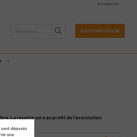
SE CONNECTER
SOUTENIR L'ÉGLISE
T
re. La recette sera au profit de l'association
es sont déposés
rnir une