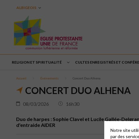
ALBIGEOIS
RELIGION ET SPIRITUALITÉ
CULTES ENREGISTRÉS ET CONFÉR
Accueil
Événements
Concert Duo Alhena
CONCERT DUO ALHENA
08/03/2026
16h30
Duo de harpes : Sophie Clavel et Lucile Gallée-Delgran
d'entraide AIDER
Notre site uti
par des servic