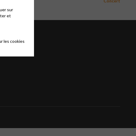
Concert
uer sur
ter et
r les cookies