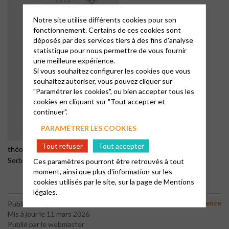
Notre site utilise différents cookies pour son
fonctionnement. Certains de ces cookies sont
déposés par des services tiers à des fins d'analyse
statistique pour nous permettre de vous fournir
une meilleure expérience.
Si vous souhaitez configurer les cookies que vous
souhaitez autoriser, vous pouvez cliquer sur
"Paramétrer les cookies", ou bien accepter tous les
cookies en cliquant sur "Tout accepter et
continuer".
PARAMÉTRER LES COOKIES
par Valérie Duval-Poujol,
Tout refuser
Tout accepter
théologienne baptiste, docteure en histoire des religions à la
Sorbonne et à l’institut catholique de Paris
Ces paramètres pourront être retrouvés à tout
moment, ainsi que plus d'information sur les
cookies utilisés par le site, sur la page de
Mentions
légales.
Conférence
Publié le 29 janvier 2026
Mis à jour le 11 mars 2026
Publié par le webmaster