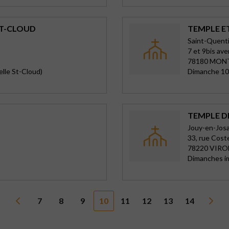
ST-CLOUD
TEMPLE E
Saint-Quenti
7 et 9bis av
78180 MON
elle St-Cloud)
Dimanche 10
TEMPLE D
Jouy-en-Josas
33, rue Cost
78220 VIRO
Dimanches im
7
8
9
10
11
12
13
14