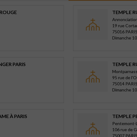
TROUGE
TEMPLE R
Annonciatio
19 rue Cort
75016 PARIS
Dimanche 10
NGER PARIS
TEMPLE RU
Montparnass
95 rue de l'
75014 PARIS
Dimanche 10
ME À PARIS
TEMPLE P
Pentemont-
106 rue de G
75007 PARIS