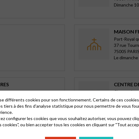
Dimanche 10
MAISON F
Port-Royal qu
37 rue Tourn
75005 PARIS
Le dimanche 
TRES
CENTRE D
Clamart, Iss
43 rue du Mo
lise différents cookies pour son fonctionnement. Certains de ces cooki
92140 CLA
es tiers à des fins d'analyse statistique pour nous permettre de vous fou
Dimanches p
rience.
tez configurer les cookies que vous souhaitez autoriser, vous pouvez cliq
s cookies", ou bien accepter tous les cookies en cliquant sur "Tout accep
NEAUX
TEMPLE E