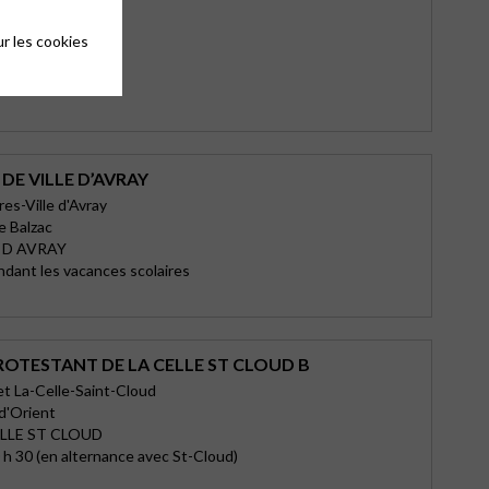
auceux
érigot
r les cookies
X
6h
DE VILLE D’AVRAY
s-Ville d'Avray
e Balzac
E D AVRAY
ndant les vacances scolaires
ROTESTANT DE LA CELLE ST CLOUD B
et La-Celle-Saint-Cloud
 d'Orient
ELLE ST CLOUD
h 30 (en alternance avec St-Cloud)