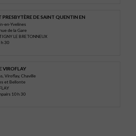
T PRESBYTÈRE DE SAINT QUENTIN EN
n-en-Yvelines
enue de la Gare
TIGNY LE BRETONNEUX
 h 30
E VIROFLAY
, Viroflay, Chaville
es et Bellonte
FLAY
pairs 10 h 30