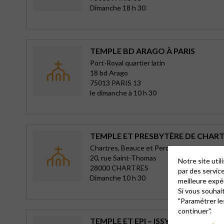
Dimanche 18 h 30
TEMPLE BD ARAGO À PARIS
Port-Royal quartier latin
18 bd Arago
75013 PARIS 13
le dimanche à 10 h 30
TEMPLE ET PRESBYTÈRE DE CHAR
Chartres, Beauce et Perche
20, rue Saint-Thomas
Notre site uti
28000 CHARTRES
par des servic
Dimanche 10 h 30
meilleure expé
Si vous souhai
"Paramétrer le
continuer".
TEMPLE ET EPI – ISSY-LES-MOULI