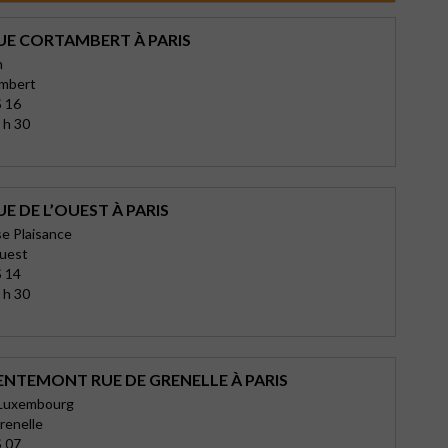
UE CORTAMBERT À PARIS
n
ambert
 16
 h 30
E DE L’OUEST À PARIS
e Plaisance
Ouest
 14
 h 30
ENTEMONT RUE DE GRENELLE À PARIS
Luxembourg
renelle
 07