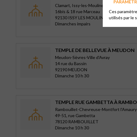
PARAMÉTRE
Clamart, Issy-les-Moulineaux, Meudon-la-F
16bis & 18 rue Marceau
Ces paramètres
92130 ISSY LES MOULINEAUX
utilisés par le 
Dimanches impairs
TEMPLE DE BELLEVUE À MEUDON
Meudon-Sèvres-Ville d'Avray
14 rue du Bassin
92190 MEUDON
Dimanche 10 h 30
TEMPLE RUE GAMBETTA À RAMBO
Rambouillet-Chevreuse-Montfort l'Amaury
49-51, rue Gambetta
78120 RAMBOUILLET
Dimanche 10 h 30