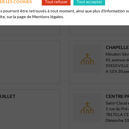
R LES COOKIES
Tout refuser
Tout accepter
orêt
Dreux-Mars
9 - 11, rue M
 pourront être retrouvés à tout moment, ainsi que plus d'information su
28100 DREU
site, sur la page de
Mentions légales.
Dimanche 1
CHAPELLE 
Meudon-Sèvre
41, avenue d
92410 VILL
A 10 h 30 pe
UILLET
CENTRE P
Saint-Cloud 
1 rue du Pré
78170 LA C
Dimanche 10 